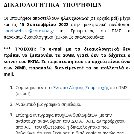
ΔΙΚΑΙΟΛΟΓΗΤΙΚΑ ΥΠΟΨΗΦΙΩΝ
Οι υποψήφιοι αποστέλλουν
ηλεκτρονικά
(σε αρχεία pdf) μέχρι
και τις
15 Σεπτεμβρίου 2022
στην ηλεκτρονική διεύθυνση
sportsvehicle@core.uoa.gr
της Γραμματείας του ΠΜΣ τα
παρακάτω δικαιολογητικά (ευκρινώς σκαναρισμένα):
*** ΠΡΟΣΟΧΗ: Το e-mail με τα δικαιολογητικά δεν
πρέπει να ξεπερνάει τα 20ΜΒ, γιατί δεν το δέχεται ο
server του ΕΚΠΑ. Σε περίπτωση που τα αρχεία είναι άνω
των 20ΜΒ, παρακαλώ διανείμενετέ τα σε πολλαπλά e-
mail.
Συμπληρωμένο το
Έντυπο Αίτησης Συμμετοχής
στο ΠΜΣ
(σε pdf).
Αναλυτικό βιογραφικό σημείωμα.
Επίσημα αντίγραφα πτυχίων/διπλωμάτων (με την
αντίστοιχη αναγνώριση του Δ.Ο.Α.Τ.Α.Π., αν προέρχεται
από Α.Ε.Ι. του εξωτερικού ή δικαιολογητικό που
βεβαιώνει ότι έχει ξεκινήσει η διαδικασία αναγνώρισης